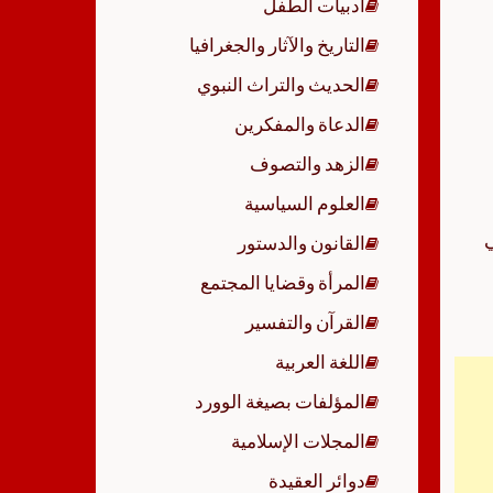
أدبيات الطفل
p
التاريخ والآثار والجغرافيا
الحديث والتراث النبوي
الدعاة والمفكرين
الزهد والتصوف
العلوم السياسية
201 بن عيشي
القانون والدستور
المرأة وقضايا المجتمع
القرآن والتفسير
اللغة العربية
المؤلفات بصيغة الوورد
المجلات الإسلامية
دوائر العقيدة