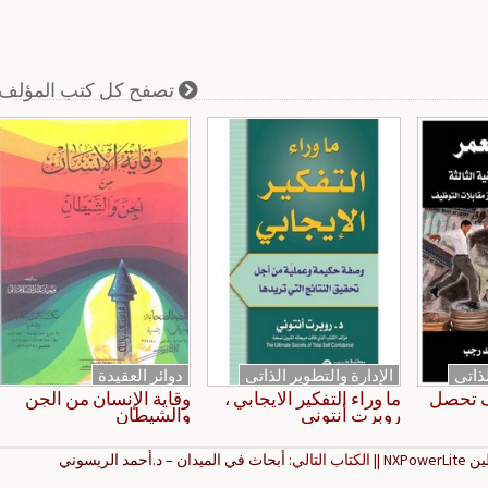
تصفح كل كتب المؤلف
لذاتي
الإدارة والتطوير الذاتي
دوائر العقيدة
ف تحصل
ما وراء التفكير الايجابي ،
وقاية الإنسان من الجن
روبرت أنتوني
والشيطان
NXPo
|| الكتاب التالي:
أبحاث في الميدان – د.أحمد الريسوني