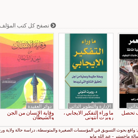
تصفح كل كتب المؤلف
لذاتي
الإدارة والتطوير الذاتي
دوائر العقيدة
ف تحصل
ما وراء التفكير الايجابي ،
وقاية الإنسان من الجن
روبرت أنتوني
والشيطان
:
واقع بحوث التسويق في المؤسسات الصغيرة والمتوسطة، دراسة حالة ولاية ورق
لة ماجستير – عبد الله مايو