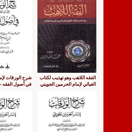
الفقه اللاهب وهو تهذيب لكتاب
شرح الورقات لإم
الغياثي لإمام الحرمين الجويني
في أصول الفقه –
الشافعي
العاني