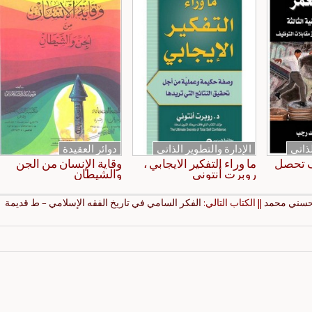
لذاتي
الإدارة والتطوير الذاتي
دوائر العقيدة
ف تحصل
ما وراء التفكير الايجابي ،
وقاية الإنسان من الجن
روبرت أنتوني
والشيطان
 حسني محمد
|| الكتاب التالي:
الفكر السامي في تاريخ الفقه الإسلامي – ط قديمة