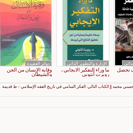
لذاتي
الإدارة والتطوير الذاتي
دوائر العقيدة
ف تحصل
ما وراء التفكير الايجابي ،
وقاية الإنسان من الجن
روبرت أنتوني
والشيطان
 حسني محمد
|| الكتاب التالي:
الفكر السامي في تاريخ الفقه الإسلامي – ط قديمة