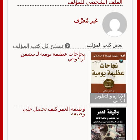
الملف الشخصي للمؤلف
غير مُعرَّف
بعض كتب المؤلف:
تصفح كل كتب المؤلف
نجاحات عظيمة يومية لـ ستيفن
آر.كوفي
الإدارة والتطوير
الذاتي
وظيفة العمر كيف تحصل على
وظيفة