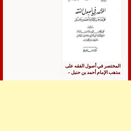
المختصر في أصول الفقه على
مذهب الإمام أحمد بن حنبل –
ابن اللحام – ت مظهربقا – ط
جامعة الملك عبد العزيز