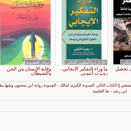
لذاتي
الإدارة والتطوير الذاتي
دوائر العقيدة
ف تحصل
ما وراء التفكير الايجابي ،
وقاية الإنسان من الجن
روبرت أنتوني
والشيطان
دمشقي
|| الكتاب التالي:
المدونة الكبرى لمالك – المدونة رواية ابن سحنون ويليها م
ابن رشد – ط العلمية