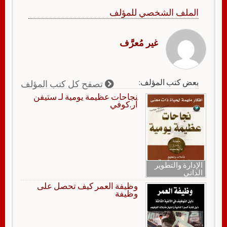
الملف الشخصي للمؤلف
غير مُعرَّف
بعض كتب المؤلف:
تصفح كل كتب المؤلف
نجاحات عظيمة يومية لـ ستيفن
آر.كوفي
الإدارة والتطوير
الذاتي
وظيفة العمر كيف تحصل على
وظيفة