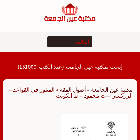
لتجاوز
لى
لمحتوى
إبحث بمكتبة عين الجامعة (عدد الكتب: 151000)
مكتبة عين الجامعة
»
أصول الفقه
»
المنثور في القواعد –
الزركشي – ت محمود – ط الكويت