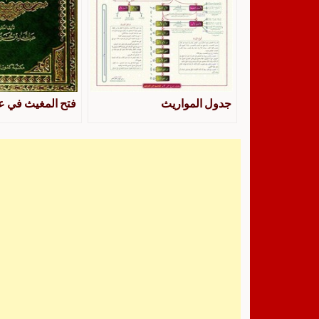
‫‫‫جدول المواريث
فتح المغيث في ع