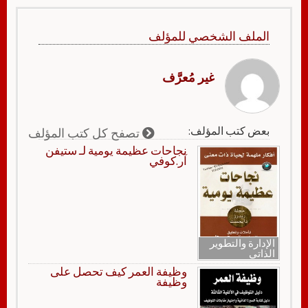
الملف الشخصي للمؤلف
غير مُعرَّف
بعض كتب المؤلف:
تصفح كل كتب المؤلف
نجاحات عظيمة يومية لـ ستيفن
آر.كوفي
الإدارة والتطوير
الذاتي
وظيفة العمر كيف تحصل على
وظيفة