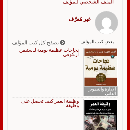
الملف الشخصي للمؤلف
غير مُعرَّف
بعض كتب المؤلف:
تصفح كل كتب المؤلف
نجاحات عظيمة يومية لـ ستيفن
آر.كوفي
الإدارة والتطوير
الذاتي
وظيفة العمر كيف تحصل على
وظيفة