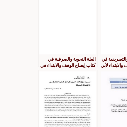
والتصريفية في
العلة النحوية والصرفية في
والابتداء لأبي
كتاب إيضاح الوقف والابتداء في
راسةوتقويمًا
كتاب الله لأبي بكر بن الأنباري
(ت 328 هـ)