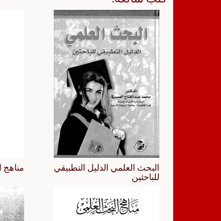
البحث العلمي الدليل التطبيقي
مناهج ا
للباحثين