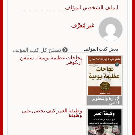
الملف الشخصي للمؤلف
غير مُعرَّف
بعض كتب المؤلف:
تصفح كل كتب المؤلف
نجاحات عظيمة يومية لـ ستيفن
آر.كوفي
الإدارة والتطوير
الذاتي
وظيفة العمر كيف تحصل على
وظيفة