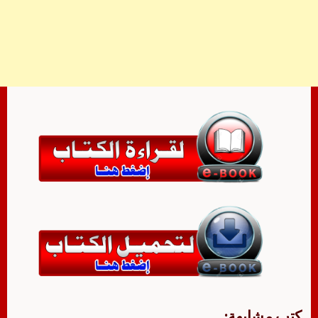
كتب مشابهة: