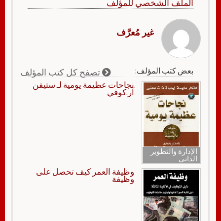
الملف الشخصي للمؤلف
غير مُعرَّف
بعض كتب المؤلف:
تصفح كل كتب المؤلف
نجاحات عظيمة يومية لـ ستيفن
آر.كوفي
الإدارة والتطوير
الذاتي
وظيفة العمر كيف تحصل على
وظيفة