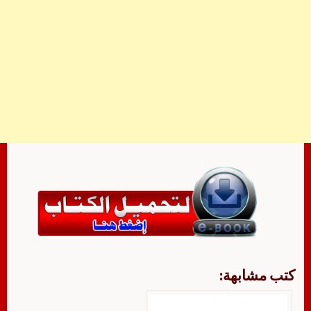
كتب مشابهة: