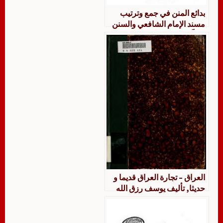
بدائع المنن في جمع وترتيب
مسند الإمام الشافعي والسنن
مذيلًا بالقول الحسن شرح بدائع
المنن
العراق – تجارة العراق قديما و
حديثا, تأليف يوسف رزق الله
غنيمة العضو فى مجلس الإدارة
و المعارف فى بغداد, الطبعة
الأولى, مطبعة العراق فى بغداد