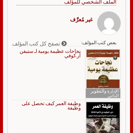
الملف الشخصي للمؤلف
غير مُعرَّف
بعض كتب المؤلف:
تصفح كل كتب المؤلف
نجاحات عظيمة يومية لـ ستيفن
آر.كوفي
الإدارة والتطوير
الذاتي
وظيفة العمر كيف تحصل على
وظيفة