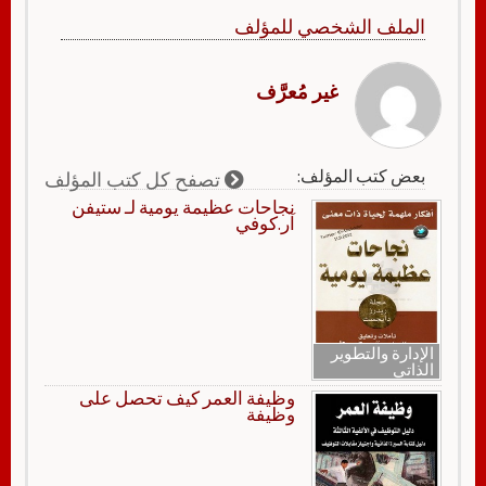
الملف الشخصي للمؤلف
غير مُعرَّف
بعض كتب المؤلف:
تصفح كل كتب المؤلف
نجاحات عظيمة يومية لـ ستيفن
آر.كوفي
الإدارة والتطوير
الذاتي
وظيفة العمر كيف تحصل على
وظيفة