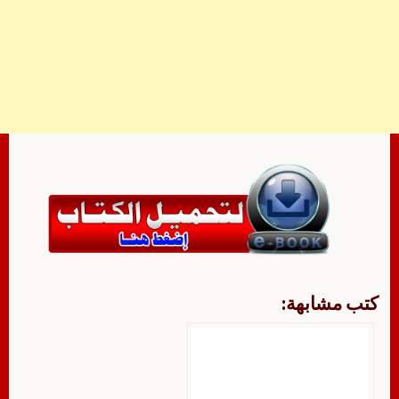
كتب مشابهة: