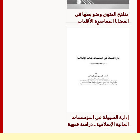
مناهج الفتوى وضوابطها في
القضايا المعاصرة الأقليات
المسلمة نموذجاً دراسة تطبيقية
فقهية مقارنة
إدارة السيولة في المؤسسات
المالية الإسلامية ـ دراسة فقهية
اقتصادية ـ أ. د. علي محيى الدين
القره داغي