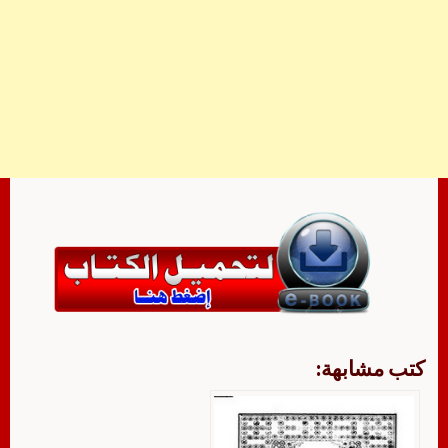
كتب مشابهة: