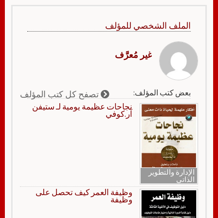
الملف الشخصي للمؤلف
غير مُعرَّف
بعض كتب المؤلف:
تصفح كل كتب المؤلف
نجاحات عظيمة يومية لـ ستيفن
آر.كوفي
الإدارة والتطوير
الذاتي
وظيفة العمر كيف تحصل على
وظيفة