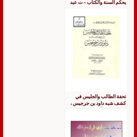
يحكم السنة والكتاب – ت عبد
السلام برجس
تحفة الطالب والجليس في
كشف شبه داود بن جرجيس ،
عبد اللطيف آل الشيخ ، ت د.
عبد السلام بن برجس