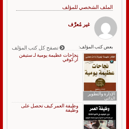
الملف الشخصي للمؤلف
غير مُعرَّف
بعض كتب المؤلف:
تصفح كل كتب المؤلف
نجاحات عظيمة يومية لـ ستيفن
آر.كوفي
الإدارة والتطوير
الذاتي
وظيفة العمر كيف تحصل على
وظيفة