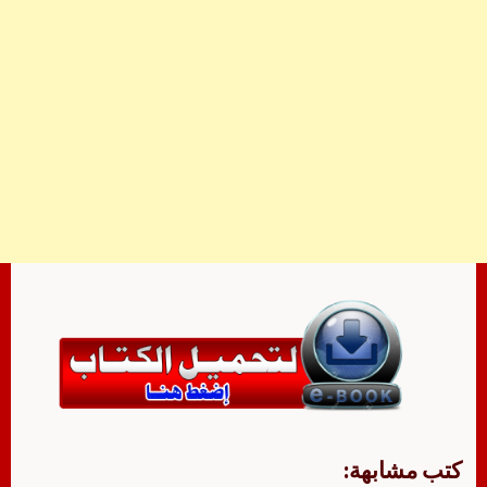
كتب مشابهة: