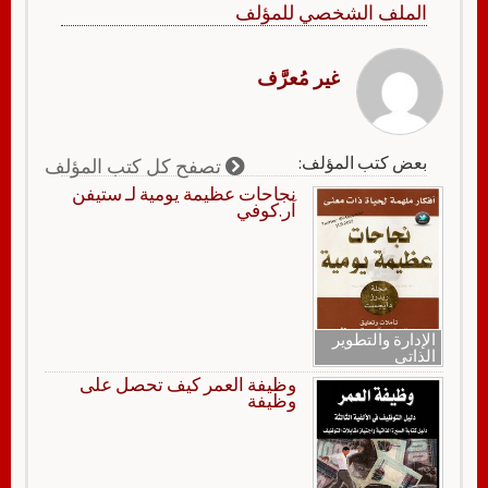
الملف الشخصي للمؤلف
غير مُعرَّف
بعض كتب المؤلف:
تصفح كل كتب المؤلف
نجاحات عظيمة يومية لـ ستيفن
آر.كوفي
الإدارة والتطوير
الذاتي
وظيفة العمر كيف تحصل على
وظيفة