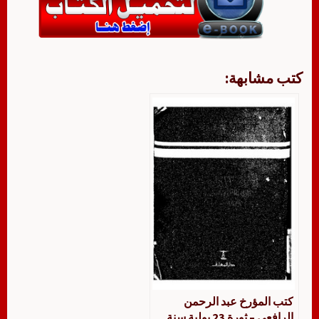
كتب مشابهة:
كتب المؤرخ عبد الرحمن
الرافعي – ثورة 23 يولية سنة