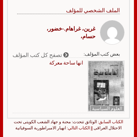
الملف الشخصي للمؤلف
غرين، غراهام.-خضور،
حسام،
بعض كتب المؤلف:
تصفح كل كتب المؤلف
انها ساحة معركة
العلوم السياسية
الكتاب السابق:
الوثائق تتحدث: محنة و جهاد الشعب الكويتى تحت
الاحتلال العراقى
|| الكتاب التالي:
انهيار الامبراطورية السوفياتية