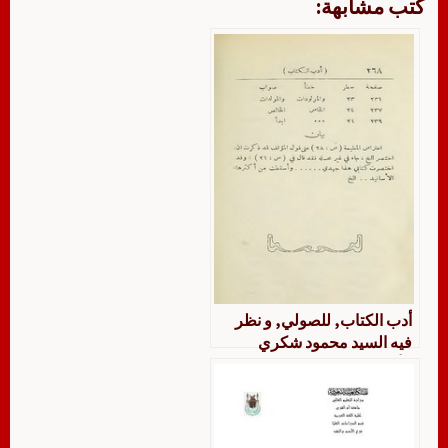
كتب مشابهة:
أدب الكتاب, للصولي, و نظر
فيه السيد محمود شكري
الألوسي, طبعة 1341