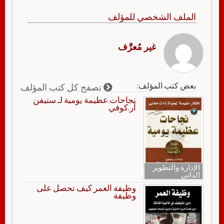
الملف الشخصي للمؤلف
غير مُعرَّف
بعض كتب المؤلف:
تصفح كل كتب المؤلف
نجاحات عظيمة يومية لـ ستيفن
آر.كوفي
الإدارة والتطوير
الذاتي
وظيفة العمر كيف تحصل على
وظيفة