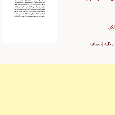
لكي
لالية إحصائية