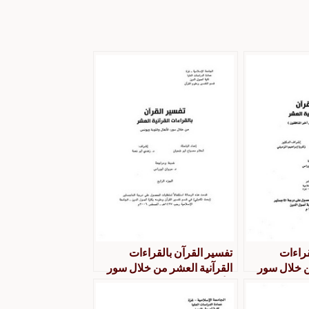
قراءات
تفسير القرآن بالقراءات
ن خلال سور
القرآنية العشر من خلال سور
لمنافقون-
الأنفال والتوبة ويونس- الجزء
الرابع