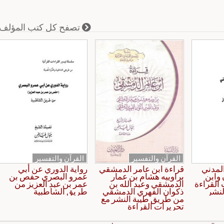
تصفح كل كتب المؤلف
القرآن والتفسير
القرآن والتفسير
لمدني
قراءة ابن عامر الدمشقي
رواية الدوري عن أبي
 وابن
براوييه هشام بن عمار
عمرو البصري حفص بن
القراءة
الدمشقي وعبد الله بن
عمر بن عبد العزيز من
لنشر
ذكوان الفهري الدمشقي
طريق الشاطبية
من طريق طيبة النشر مع
تحريرات القراءة