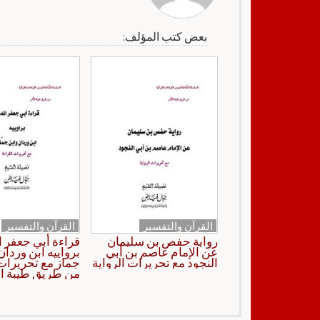
بعض كتب المؤلف:
القرآن والتفسير
القرآن والتفسير
رواية حفص بن سليمان
قراءة أبي جعفر ا
عن الإمام عاصم بن أبي
برواييه ابن وردان
النجود مع تحريرات الرواية
جماز مع تحريرات 
من طريق طيبة ا