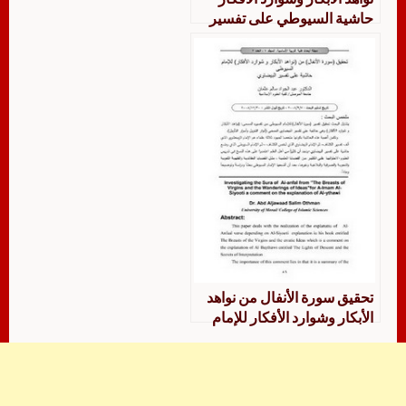
حاشية السيوطي على تفسير
البيضاوي
تحقیق سورة الأنفال من نواھد
الأبكار وشوارد الأفكار للإمام
السیوطي حاشیة على تفسیر
البیضاوي