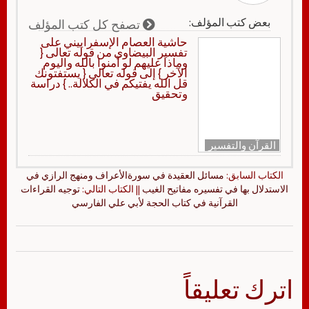
بعض كتب المؤلف:
تصفح كل كتب المؤلف
حاشية العصام الإسفراييني على
تفسير البيضاوي من قوله تعالى {
وماذا عليهم لو آمنوا بالله واليوم
الآخر } إلى قوله تعالى { يستفتونك
قل الله يفتيكم في الكلالة.. } دراسة
وتحقيق
القرآن والتفسير
الكتاب السابق:
مسائل العقيدة في سورةالأعراف ومنهج الرازي في
الاستدلال بها في تفسيره مفاتيح الغيب
|| الكتاب التالي:
توجيه القراءات
القرآنية في كتاب الحجة لأبي علي الفارسي
اترك تعليقاً