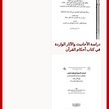
دراسة الأحاديث والآثار الواردة
في كتاب أحكام القرآن
للجصاص من قوله تعالى في
سورة التوبة { قاتلوا لذين
لايؤمنون بالله ولا باليوم الآخر..}
إلى أول قوله في سورة يوسف {
وشروه بثمن بخس..}