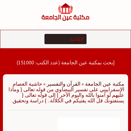
لتجاوز
لى
لمحتوى
إبحث بمكتبة عين الجامعة (عدد الكتب: 151000)
مكتبة عين الجامعة
»
القرآن والتفسير
»
حاشية العصام
الإسفراييني على تفسير البيضاوي من قوله تعالى { وماذا
عليهم لو آمنوا بالله واليوم الآخر } إلى قوله تعالى {
يستفتونك قل الله يفتيكم في الكلالة.. } دراسة وتحقيق