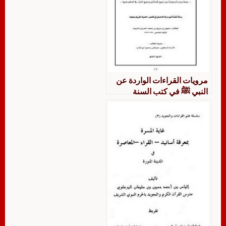
مرويات القراءات الواردة عن
النبي ﷺ في كتب السنة
المشرفة جمعًا ودراسة ومازنة
بين منهج المحدثين ومنهج القراء
في الحكم عليها