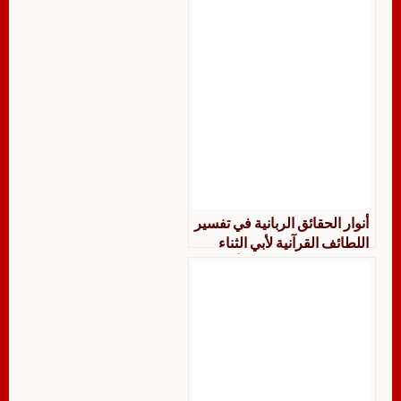
مع التعليق على تفسير هذه
السور
أنوار الحقائق الربانية في تفسير
اللطائف القرآنية لأبي الثناء
محمود بن عبد الرحمنالأصفهاني
المتوفى سنة 749هـ من أول
تفسير سورة النساء إلى آخر
تفسير سورة المائدة دراسة
وتحقيق