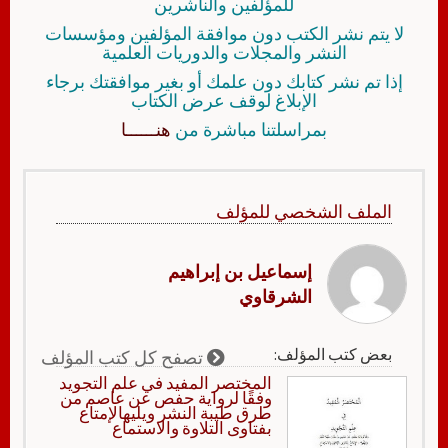
للمؤلفين والناشرين
لا يتم نشر الكتب دون موافقة المؤلفين ومؤسسات
النشر والمجلات والدوريات العلمية
إذا تم نشر كتابك دون علمك أو بغير موافقتك برجاء
الإبلاغ لوقف عرض الكتاب
بمراسلتنا مباشرة من
هنــــــا
الملف الشخصي للمؤلف
إسماعيل بن إبراهيم
الشرقاوي
بعض كتب المؤلف:
تصفح كل كتب المؤلف
المختصر المفيد في علم التجويد
وفقًا لرواية حفص عن عاصم من
طرق طيبة النشر ويليهالإمتاع
بفتاوى التلاوة والاستماع