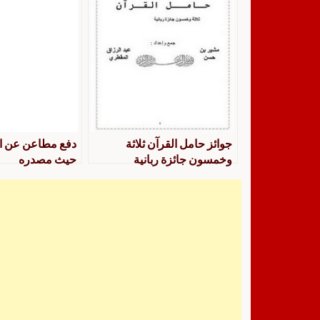
جوائز حامل القرآن ثلاثة
دفع مطاعن عن ا
وخمسون جائزة ربانية
حيث مصدره