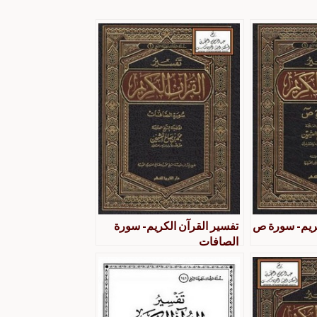
كريم- سورة ص
تفسير القرآن الكريم- سورة
الصافات