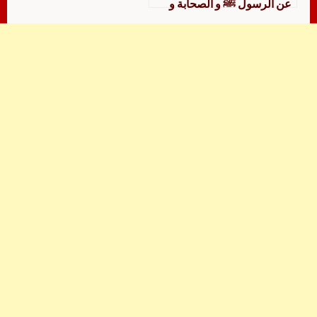
عن الرسول ﷺ و الصحابة و
التابعين للشيخ الإمام عبد
الرحمن بن أبي حاتم الرازي
تفسير السورة التي يذكر فيها
الشعراء دراسة وتحقيق وتخريج