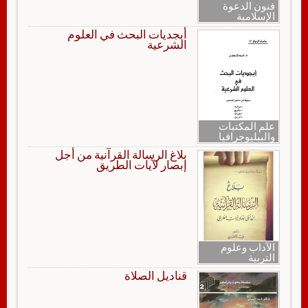
فنون الدعوة
الإسلامية
أبجديات البحث في العلوم
الشرعية
علم المكتبات
والببليوجرافيا
بلاغ الرسالة القرآنية من أجل
إبصار لآيات الطريق
الآداب وعلوم
التربية
قناديل الصلاة