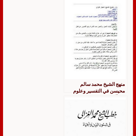
منهج الشيخ محمد سالم
محيسن في التفسير وعلوم
القرآن