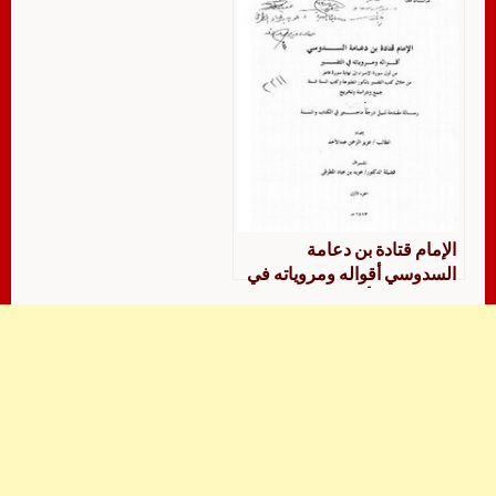
الإمام قتادة بن دعامة
السدوسي أقواله ومروياته في
التفسير من أول سورة الإسراء
إلى نهاية سورة فاطر من خلال
كتب التفسير بالمأثور المطبوعة
وكتب السنة الستة جمع ودراسة
وتخريج