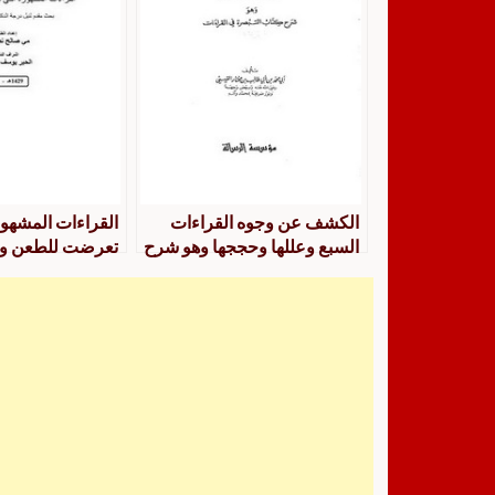
الكشف عن وجوه القراءات
القراءات المشهور
السبع وعللها وحججها وهو شرح
تعرضت للطعن وا
كتاب التبصرة في القراءات