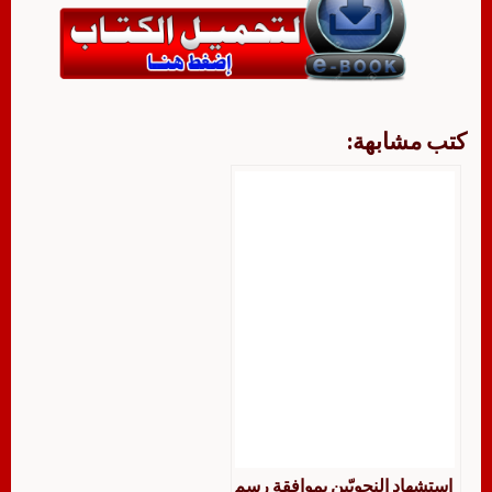
كتب مشابهة:
استشهاد النحويّين بموافقة رسم