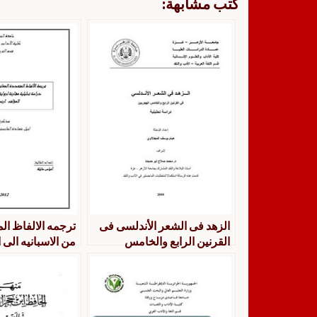
كتب مشابهة:
الزهد فى الشعر الأندلسى فى
ترجمه الالفاظ الم
القرنين الرابع والخامس
من الاسبانيه الى 
الهجريين [دراسه تحليليه]
النفق للمؤلف ارن