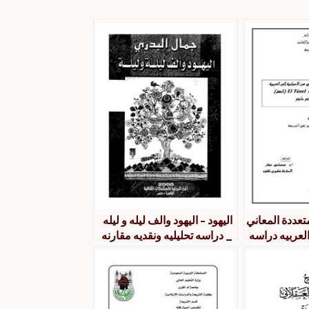
تعددة المعاني
اليهود – اليهود والف ليله و ليله
العربيه دراسه
_ دراسه تحليليه ونقديه مقارنه
تحليليه مقارنه بروايه el tunel
من الاعماق الي الافاق
ستو سابتو