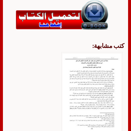
كتب مشابهة: