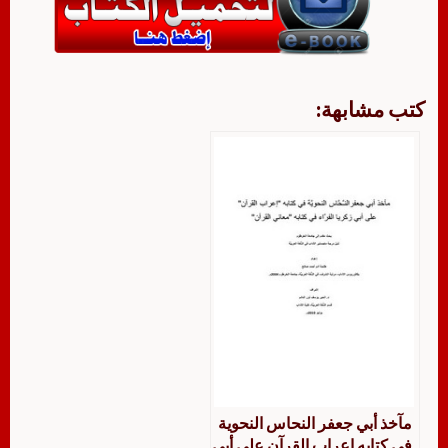
كتب مشابهة:
مآخذ أبي جعفر النحاس النحوية
في كتابه إعراب القرآن على أبي