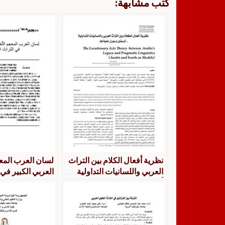
كتب مشابهة:
نظرية أفعال الكلام بين التراث
لسان العرب المع
العربي واللسانيات التداولية
العربي الكبير في 
أوستين وسورل نموذجا