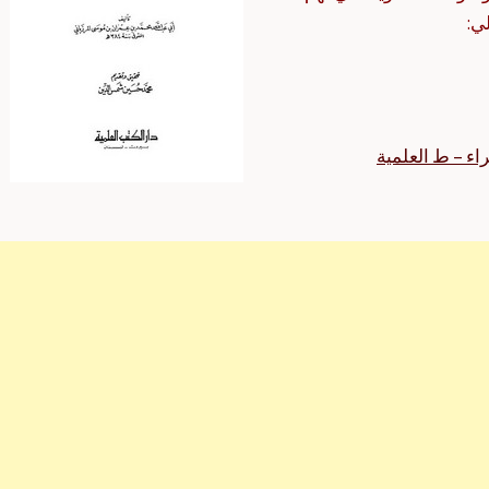
ي:
ء – ط العلمية