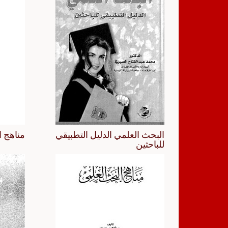
البحث العلمي الدليل التطبيقي
مناهج ا
للباحثين