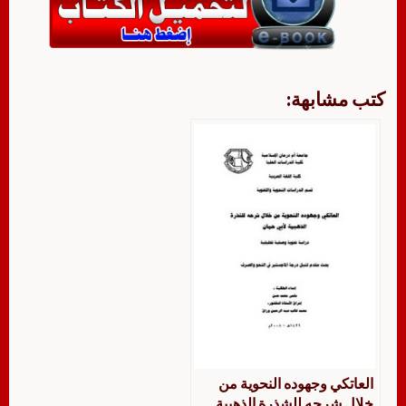
كتب مشابهة:
العاتكي وجهوده النحوية من
خلال شرحه للشذرة الذهبية